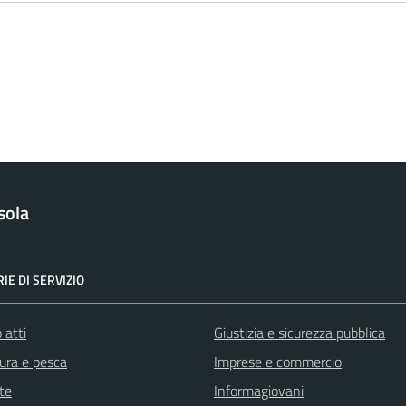
sola
IE DI SERVIZIO
 atti
Giustizia e sicurezza pubblica
tura e pesca
Imprese e commercio
te
Informagiovani