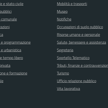
 e stato civile
Mobilità e trasporti
pubblici
Museo
o comunale
Notifiche
zazioni
Occupazioni di suolo pubblico
ca
Risorse umane e personale
o e programmazione
Salute, benessere e assistenza
 e urbanistica
Segreteria
 e tempo libero
Sportello Telematico
 privata
Tributi, finanze e contravvenzion
one e formazione
Turismo
ale
Ufficio relazione pubblico
Vita lavorativa