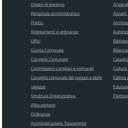
Organi di governo
Anagrafe
Personale amministrativo
Appalti 
Politici
Archivi
Regolamenti e ordinanze
Autoriz
Uffici
Bibliote
Giunta Comunale
Bilanci
Consiglio Comunale
Catasto
Commissioni consiliari e comunali
Cultura
Consiglio comunale dei ragazzi e delle
Edilizia
ragazze
Educazi
Struttura Organizzativa
Elettor
Albo pretorio
Ordinanze
Amministrazione Trasparente