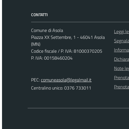
CONTATTI
Comune di Asola
Leggi l
Piazza XX Settembre, 1 - 46041 Asola
Segnala
(MN)
Informa
Codice fiscale / P. IVA: 81000370205
P. IVA: 00158460204
Dichiara
Note le
Prenot
PEC:
comuneasola@legalmail.it
Prenot
Centralino unico: 0376 733011